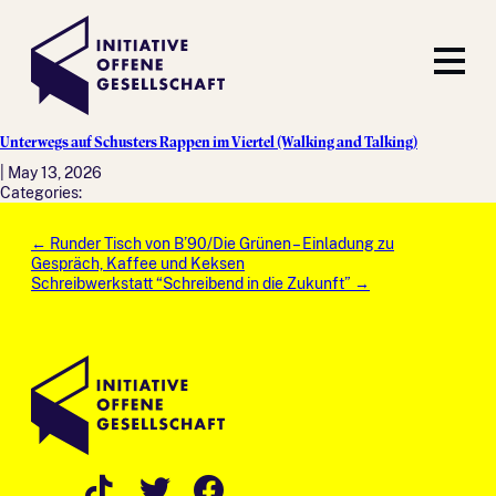
Unterwegs auf Schusters Rappen im Viertel (Walking and Talking)
|
May 13, 2026
Categories:
Post
←
Runder Tisch von B’90/Die Grünen – Einladung zu
navigation
Gespräch, Kaffee und Keksen
Schreibwerkstatt “Schreibend in die Zukunft”
→