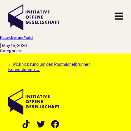
Plauschen am Wald
|
May 15, 2026
Categories:
Post
←
Picknick rund um den Postmichelbrunnen
navigation
Kennenlernen
→