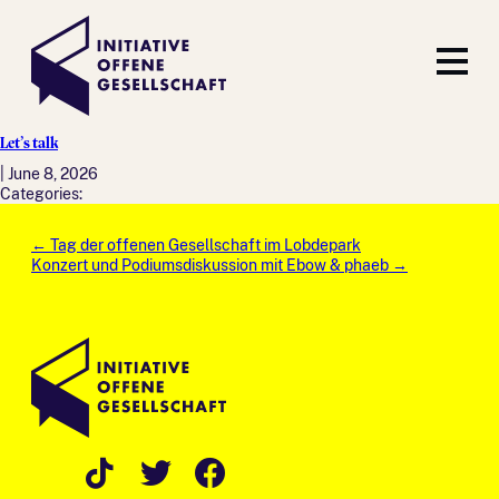
Let’s talk
|
June 8, 2026
Categories:
Post
←
Tag der offenen Gesellschaft im Lobdepark
navigation
Konzert und Podiumsdiskussion mit Ebow & phaeb
→